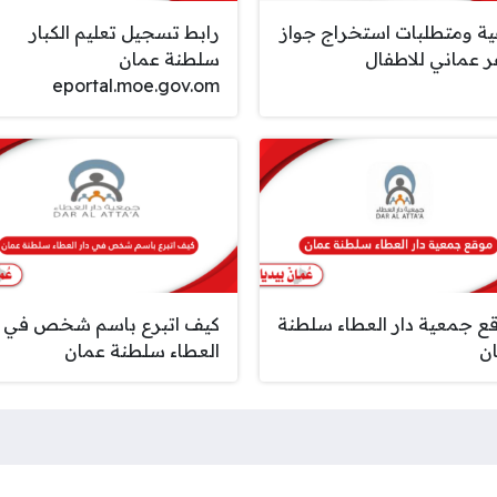
ية ومتطلبات استخراج جواز
رابط تسجيل تعليم الكبار
 عماني للاطفال
سلطنة عمان
eportal.moe.gov.om
ع جمعية دار العطاء سلطنة
كيف اتبرع باسم شخص في د
ن
العطاء سلطنة عمان