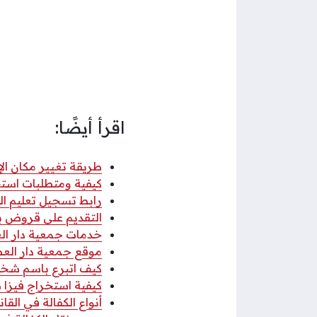
اقرأ أيضًا:
طريقة تغيير مكان ا
كيفية ومتطلبات است
رابط تسجيل تعليم الكبار سلطنة
التقديم على قروض بنك
خدمات جمعية دار ال
موقع جمعية دار الع
كيف اتبرع باسم شخص
كيفية استخراج فيزا ش
أنواع الكفالة في القانون