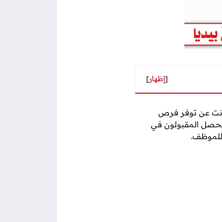
[
إظهار
]
رنت عن توفر فرص
ويحصل المقبولون في
للموظف.