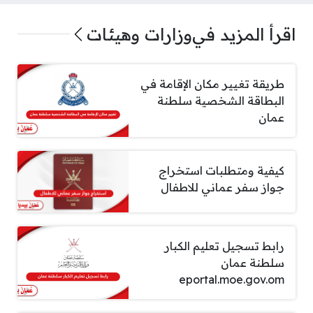
اقرأ المزيد في
وزارات وهيئات
طريقة تغيير مكان الإقامة في
البطاقة الشخصية سلطنة
عمان
كيفية ومتطلبات استخراج
جواز سفر عماني للاطفال
رابط تسجيل تعليم الكبار
سلطنة عمان
eportal.moe.gov.om