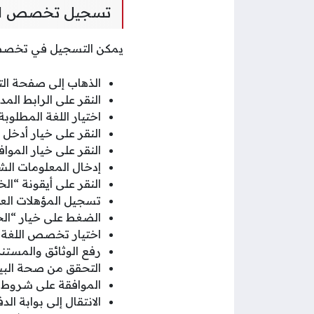
تسجيل تخصص الل
يمكن التسجيل في تخصص ا
الذهاب إلى صفحة ال
النقر على الرابط ال
اختيار اللغة المطلوبة
النقر على خيار أدخل
النقر على خيار المواف
إدخال المعلومات ا
النقر على أيقونة “الخ
تسجيل المؤهلات العل
الضغط على خيار “الخط
اختيار تخصص اللغة 
رفع الوثائق والمستن
التحقق من صحة البي
الموافقة على شروط 
الانتقال إلى بوابة الد