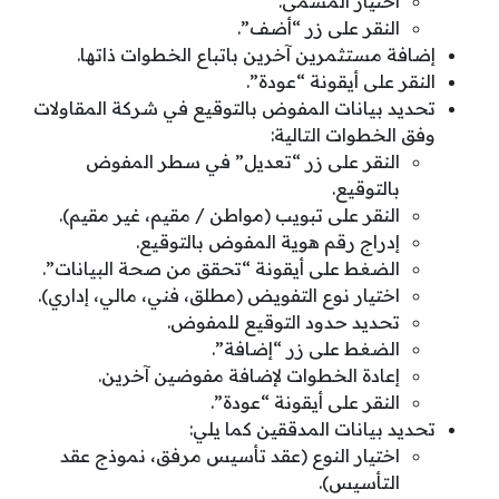
اختيار المسمى.
النقر على زر “أضف”.
إضافة مستثمرين آخرين باتباع الخطوات ذاتها.
النقر على أيقونة “عودة”.
تحديد بيانات المفوض بالتوقيع في شركة المقاولات
وفق الخطوات التالية:
النقر على زر “تعديل” في سطر المفوض
بالتوقيع.
النقر على تبويب (مواطن / مقيم، غير مقيم).
إدراج رقم هوية المفوض بالتوقيع.
الضغط على أيقونة “تحقق من صحة البيانات”.
اختيار نوع التفويض (مطلق، فني، مالي، إداري).
تحديد حدود التوقيع للمفوض.
الضغط على زر “إضافة”.
إعادة الخطوات لإضافة مفوضين آخرين.
النقر على أيقونة “عودة”.
تحديد بيانات المدققين كما يلي:
اختيار النوع (عقد تأسيس مرفق، نموذج عقد
التأسيس).