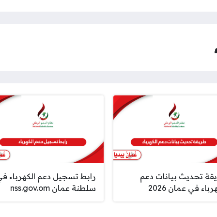
قة تحديث بيانات دعم
رابط تسجيل دعم الكهرباء ف
رباء في عمان 2026
سلطنة عمان nss.gov.om