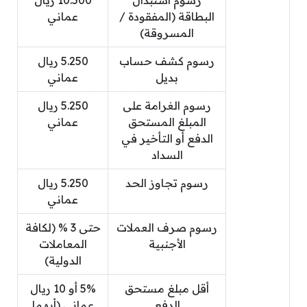
البطاقة (المفقودة /
عماني
المسروقة)
رسوم كشف حساب
5.250 ريال
بديل
عماني
رسوم الغرامة على
5.250 ريال
المبلغ المستحق
عماني
الدفع أو التأخير في
السداد
رسوم تجاوز الحد
5.250 ريال
عماني
رسوم صرف العملات
حتى 3 % (لكافة
الأجنبية
المعاملات
الدولية)
أقل مبلغ مستحق
5% أو 10 ريال
الدفع
عماني (أيهما