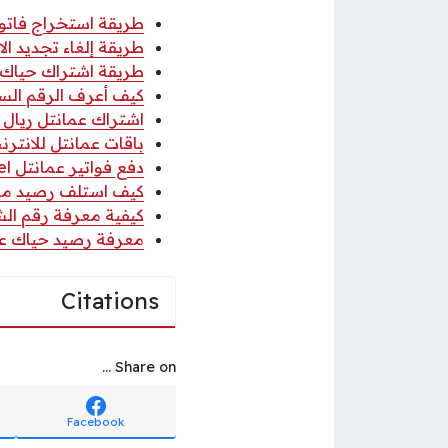
طريقة استخراج فاتو
طريقة إلغاء تجديد ال
طريقة اشتراك حياك 500 بيسة اتصا
كيف أعرف الرقم الس
اشتراك عمانتل ريال 
باقات عمانتل للانترنت 
دفع فواتير عمانتل Omantel بجميع الطرق 2026
كيف استلف رصيد من 
كيفية معرفة رقم الشريحة im
معرفة رصيد حياك عم
Citations
Share on ...
Facebook