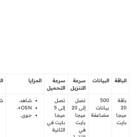
الباقة
البيانات
سرعة
سرعة
المزايا
ال
التنزيل
التحميل
باقة
500
تصل
تصل
شاهد.
ش
20
بيانات
إلى 20
إلى 5
OSN+.
ميجا
مضاعفة
ميجا
ميجا
جوى.
بايت
بايت
بايت في
في
الثانية
الثانية