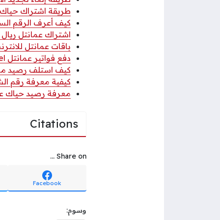
طريقة اشتراك حياك 500 بيسة اتصا
كيف أعرف الرقم الس
اشتراك عمانتل ريال 
باقات عمانتل للانترنت 
دفع فواتير عمانتل Omantel بجميع الطرق 2026
كيف استلف رصيد من 
كيفية معرفة رقم الشريحة im
معرفة رصيد حياك عم
Citations
Share on ...
Facebook
وسوم: